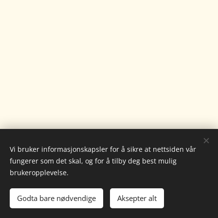
Vi bruker informasjonskapsler for å sikre at nettsiden vår
fungerer som det skal, og for å tilby deg best mulig
brukeropplevelse.
©️Designed by Soerensen's Graphic's
Godta bare nødvendige
Aksepter alt
Informasjonskapsler