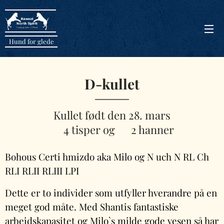
Hund for glede
D-kullet
Kullet født den 28. mars
♀️4 tisper og ♂️2 hanner
Bohous Certi hmizdo aka Milo og N uch N RL Ch
RLI RLII RLIII LPI
Dette er to individer som utfyller hverandre på en
meget god måte. Med Shantis fantastiske
arbeidskapasitet og Milo`s milde gode vesen så har