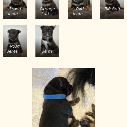
Grønn
Orange
Rød
Blå Gutt
Jente💚
Gutt🧡
Jente❤️
💙
Rosa
Jente🩷
Jente